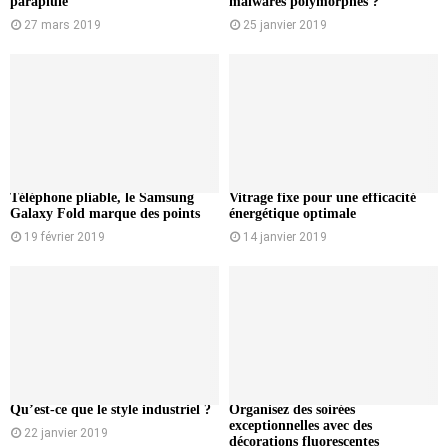
parapluie
malwares polymorphes ?
27 mars 2019
25 janvier 2019
Téléphone pliable, le Samsung
Vitrage fixe pour une efficacité
Galaxy Fold marque des points
énergétique optimale
19 février 2019
14 janvier 2019
Qu’est-ce que le style industriel ?
Organisez des soirées
exceptionnelles avec des
22 janvier 2019
décorations fluorescentes