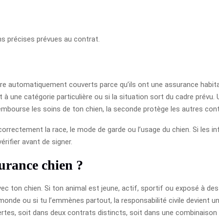
s précises prévues au contrat.
 automatiquement couverts parce qu’ils ont une assurance habitation
 à une catégorie particulière ou si la situation sort du cadre prévu
e rembourse les soins de ton chien, la seconde protège les autres c
r correctement la race, le mode de garde ou l’usage du chien. Si les i
érifier avant de signer.
urance chien ?
c ton chien. Si ton animal est jeune, actif, sportif ou exposé à des
nde ou si tu l’emmènes partout, la responsabilité civile devient un vr
vertes, soit dans deux contrats distincts, soit dans une combinaison