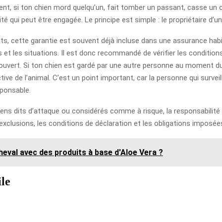
t, si ton chien mord quelqu’un, fait tomber un passant, casse un ob
ité qui peut être engagée. Le principe est simple : le propriétaire d’
its, cette garantie est souvent déjà incluse dans une assurance ha
s et les situations. Il est donc recommandé de vérifier les conditio
ouvert. Si ton chien est gardé par une autre personne au moment du s
ive de l’animal. C’est un point important, car la personne qui survei
onsable.
iens dits d’attaque ou considérés comme à risque, la responsabilité c
es exclusions, les conditions de déclaration et les obligations imposée
eval avec des produits à base d'Aloe Vera ?
ile