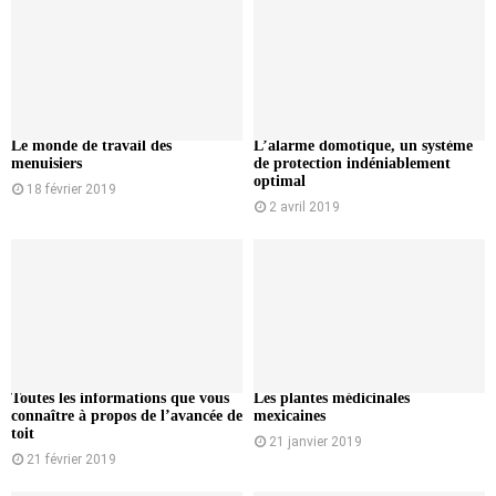
Le monde de travail des
L’alarme domotique, un système
menuisiers
de protection indéniablement
optimal
18 février 2019
2 avril 2019
Toutes les informations que vous
Les plantes médicinales
connaître à propos de l’avancée de
mexicaines
toit
21 janvier 2019
21 février 2019