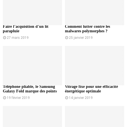
Faire l’acquisition d’un lit
Comment lutter contre les
parapluie
malwares polymorphes ?
27 mars 2019
25 janvier 2019
Téléphone pliable, le Samsung
Vitrage fixe pour une efficacité
Galaxy Fold marque des points
énergétique optimale
19 février 2019
14 janvier 2019