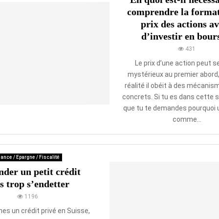
comprendre la format
prix des actions a
d’investir en bour
431
Le prix d’une action peut 
mystérieux au premier abord
réalité il obéit à des mécani
concrets. Si tu es dans cette s
que tu te demandes pourquoi 
comme...
ance / Epargne / Fiscalité
der un petit crédit
s trop s’endetter
1196
hes un crédit privé en Suisse,