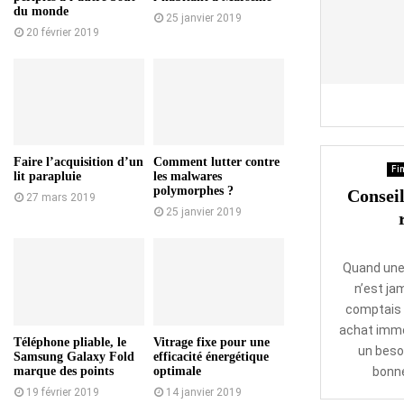
du monde
25 janvier 2019
20 février 2019
Faire l’acquisition d’un
Comment lutter contre
Fin
lit parapluie
les malwares
polymorphes ?
Conseil
27 mars 2019
25 janvier 2019
Quand une 
n’est ja
comptais 
achat immob
Téléphone pliable, le
Vitrage fixe pour une
un besoi
Samsung Galaxy Fold
efficacité énergétique
marque des points
optimale
bonne
19 février 2019
14 janvier 2019