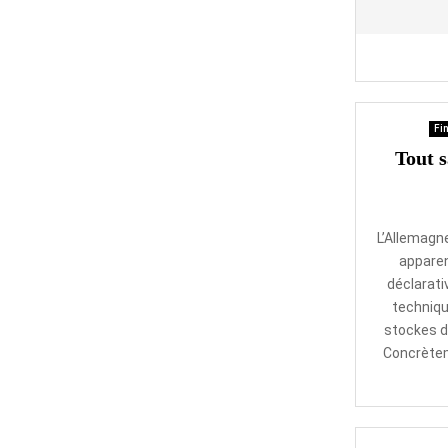
Fin
Tout s
L’Allemagn
apparen
déclarati
techniqu
stockes d
Concrètem