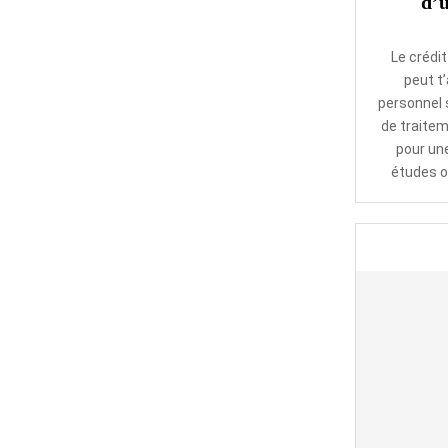
d’u
Le crédi
peut t’
personnel 
de traitem
pour une
études o