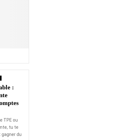
ble :
nte
comptes
ne TPE ou
te, tu te
gagner du