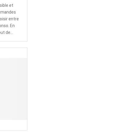
ible et
 demandes
isir entre
onso. En
t de...