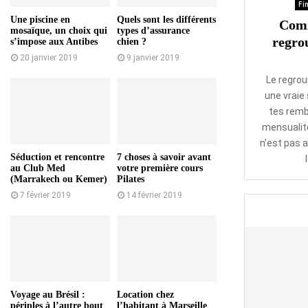
Fin
Une piscine en
Quels sont les différents
Comm
mosaïque, un choix qui
types d’assurance
regro
s’impose aux Antibes
chien ?
20 janvier 2019
9 janvier 2019
Le regrou
une vraie 
tes remb
mensualité
n’est pas a
Séduction et rencontre
7 choses à savoir avant
au Club Med
votre première cours
(Marrakech ou Kemer)
Pilates
7 février 2019
14 février 2019
Voyage au Brésil :
Location chez
périples à l’autre bout
l’habitant à Marseille