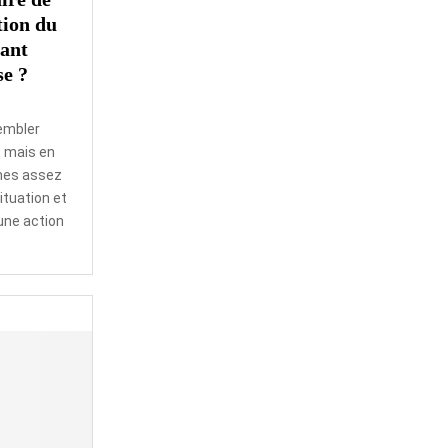
ion du
vant
se ?
sembler
, mais en
smes assez
ituation et
une action