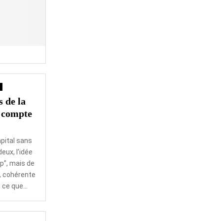
 de la
e compte
apital sans
eux, l’idée
up”, mais de
, cohérente
ce que...