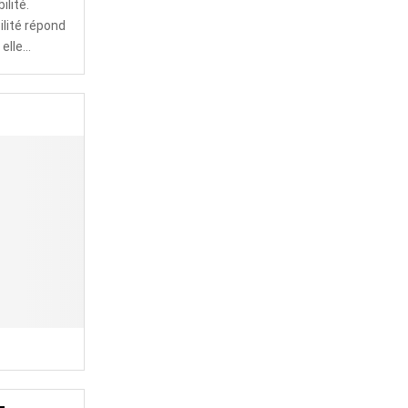
ilité.
lité répond
lle...