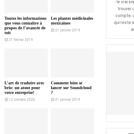
le vrai e
trouver 
compte, c
Toutes les informations
Les plantes médicinales
qui reste 
que vous connaître à
mexicaines
propos de l’avancée de
a
21 janvier 2019
toit
21 février 2019
L’art de traduire avec
Comment bien se
brio: un atout pour
lancer sur Soundcloud
votre entreprise!
?
12 octobre 2020
21 janvier 2019