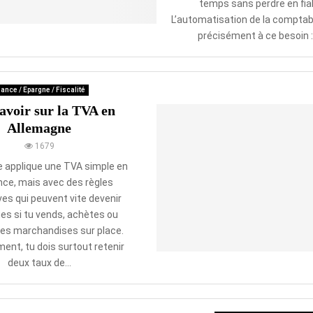
temps sans perdre en fiab
L’automatisation de la comptabi
précisément à ce besoin : e
ance / Epargne / Fiscalité
avoir sur la TVA en
Allemagne
1679
e applique une TVA simple en
ce, mais avec des règles
ves qui peuvent vite devenir
es si tu vends, achètes ou
es marchandises sur place.
ent, tu dois surtout retenir
deux taux de...