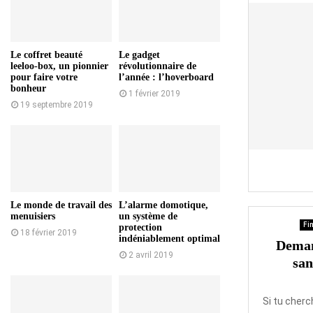
Le coffret beauté
Le gadget
leeloo-box, un pionnier
révolutionnaire de
pour faire votre
l’année : l’hoverboard
bonheur
1 février 2019
19 septembre 2019
Le monde de travail des
L’alarme domotique,
menuisiers
un système de
Fin
protection
18 février 2019
indéniablement optimal
Deman
2 avril 2019
san
Si tu cherc