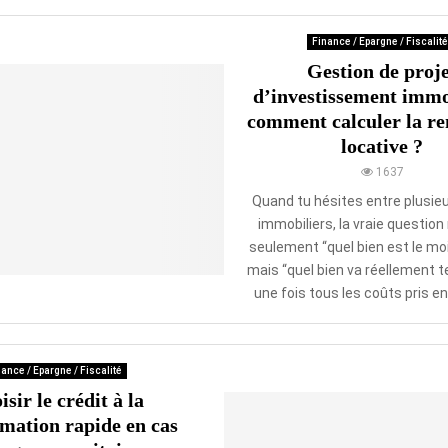
Finance / Epargne / Fiscalité
Gestion de proj
d’investissement immo
comment calculer la ren
locative ?
1637
Quand tu hésites entre plusieu
immobiliers, la vraie question
seulement “quel bien est le moi
mais “quel bien va réellement t
une fois tous les coûts pris en
ance / Epargne / Fiscalité
sir le crédit à la
ation rapide en cas