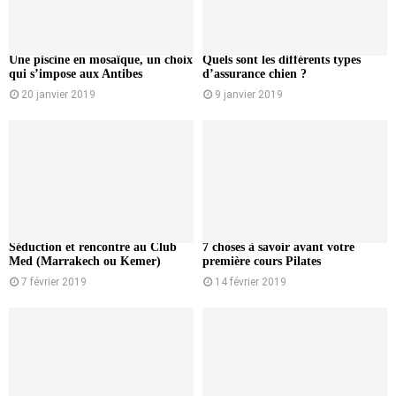
Une piscine en mosaïque, un choix
Quels sont les différents types
qui s’impose aux Antibes
d’assurance chien ?
20 janvier 2019
9 janvier 2019
Séduction et rencontre au Club
7 choses à savoir avant votre
Med (Marrakech ou Kemer)
première cours Pilates
7 février 2019
14 février 2019