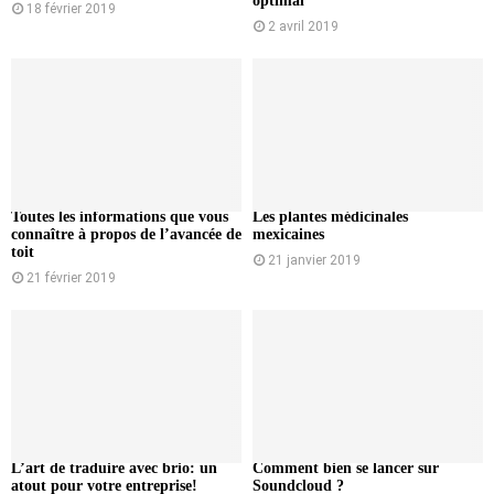
optimal
18 février 2019
2 avril 2019
Toutes les informations que vous
Les plantes médicinales
connaître à propos de l’avancée de
mexicaines
toit
21 janvier 2019
21 février 2019
L’art de traduire avec brio: un
Comment bien se lancer sur
atout pour votre entreprise!
Soundcloud ?