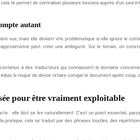
e, cela te permet de centraliser plusieurs besoins auprès d’un seul i
compte autant
ière vue, mais elle devient vite problématique si elle ignore le co
 approximative peut créer une ambiguïté. Sur le terrain, on con
contenus à des traducteurs qui connaissent le domaine concerné. T
réduis le risque de devoir refaire corriger le document après coup, 
sée pour être vraiment exploitable
e : elle doit se lire naturellement. C’est un point essentiel, parce
ratique, cela se traduit par des phrases lourdes, des répétitions