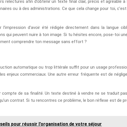
s relectures afin d’obtenir un texte final clair, précis et agréable à
naires ou à des administrations. Ce que cela change pour toi, c’est 
r l’impression d’avoir été rédigée directement dans la langue cibl
ns qui peuvent nuire à ton image. Si tu hésites encore, pose-toi une
simplement comprendre ton message sans effort ?
duction automatique ou trop littérale suffit pour un usage profession
s enjeux commerciaux. Une autre erreur fréquente est de négliger 
ir compte de sa finalité. Un texte destiné à vendre ne se traduit
un contrat. Si tu rencontres ce problème, le bon réflexe est de pré
eils pour réussir l'organisation de votre séjour