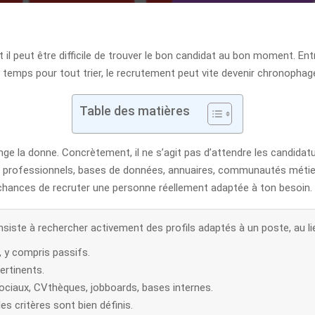
t il peut être difficile de trouver le bon candidat au bon moment. Entr
emps pour tout trier, le recrutement peut vite devenir chronophag
Table des matières
e la donne. Concrètement, il ne s’agit pas d’attendre les candidature
ux professionnels, bases de données, annuaires, communautés métiers
es chances de recruter une personne réellement adaptée à ton besoin.
siste à rechercher activement des profils adaptés à un poste, au li
, y compris passifs.
ertinents.
 sociaux, CVthèques, jobboards, bases internes.
es critères sont bien définis.