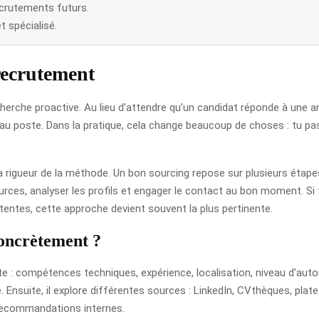
recrutements futurs.
t spécialisé.
recrutement
rche proactive. Au lieu d’attendre qu’un candidat réponde à une ann
au poste. Dans la pratique, cela change beaucoup de choses : tu pas
a rigueur de la méthode. Un bon sourcing repose sur plusieurs étapes
ources, analyser les profils et engager le contact au bon moment. Si 
tentes, cette approche devient souvent la plus pertinente.
oncrètement ?
te : compétences techniques, expérience, localisation, niveau d’auton
ce. Ensuite, il explore différentes sources : LinkedIn, CVthèques, p
 recommandations internes.