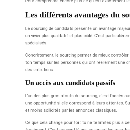
Pour comprendre encore plus ce qu’est exactement le
Les différents avantages du s
Le sourcing de candidats présente un avantage majeur 
un vivier plus qualitatif et plus ciblé. C’est particuli
spécialisés.
Concrètement, le sourcing permet de mieux contrôler la 
ton temps sur les personnes qui ont réellement une ch
des entretiens.
Un accès aux candidats passifs
L’un des plus gros atouts du sourcing, c’est l’accès 
une opportunité si elle correspond à leurs attentes. Su
et moins sollicités par les annonces classiques.
Ce que cela change pour toi : tu ne te limites plus à 
forcément. C’est souvent là que se jouent les recrute