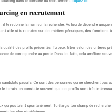
 sourcing dans le domaine du recrutement,
cliquez ici
.
ourcing en recrutement
: il te redonne la main sur la recherche. Au lieu de dépendre uniqu
èrement utile si tu recrutes sur des métiers pénuriques, des fonctions
qualité des profils présentés. Tu peux filtrer selon des critères pré
ance de correspondre au poste. Dans les faits, cela améliore souven
aux candidats passifs. Ce sont des personnes qui ne cherchent pas a
r le terrain, on constate souvent que ces profils sont très intéressa
ceux qui postulent spontanément. Tu élargis ton champ de recherche 
ments les plus stratégiques.