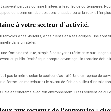
nt souvent perçues comme limitées à l’eau froide ou tempérée. Pour
quipes consomment des boissons chaudes ou si tu veux offrir plus d
aine à votre secteur d’activité.
 tu renvoies à tes visiteurs, à tes clients et à tes équipes. Une fontai
onnelle dans un atelier.
 une fontaine robuste, simple à nettoyer et résistante aux usages int
cevant du public, l’esthétique compte davantage : la fontaine doit s’
est pas le même selon le secteur d’activité. Une entreprise de servic
la forme, les matériaux et le niveau de finition au lieu d’installation
ois utile et cohérente avec ton environnement. C’est souvent ce qui é
ux aux secteurs de l’entreprise : chois