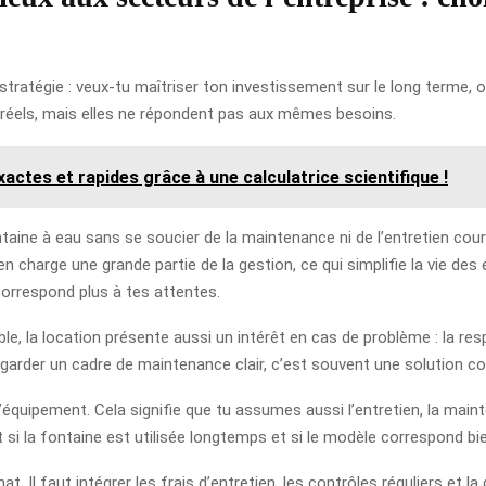
stratégie : veux-tu maîtriser ton investissement sur le long terme, 
réels, mais elles ne répondent pas aux mêmes besoins.
actes et rapides grâce à une calculatrice scientifique !
taine à eau sans se soucier de la maintenance ni de l’entretien coura
n charge une grande partie de la gestion, ce qui simplifie la vie des 
correspond plus à tes attentes.
le, la location présente aussi un intérêt en cas de problème : la r
et garder un cadre de maintenance clair, c’est souvent une solution c
e l’équipement. Cela signifie que tu assumes aussi l’entretien, la mai
 si la fontaine est utilisée longtemps et si le modèle correspond bi
hat. Il faut intégrer les frais d’entretien, les contrôles réguliers et l