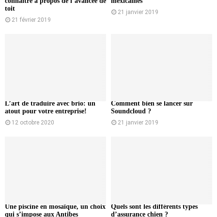
connaître à propos de l’avancée de
mexicaines
toit
21 janvier 2019
21 février 2019
L’art de traduire avec brio: un
Comment bien se lancer sur
atout pour votre entreprise!
Soundcloud ?
12 octobre 2020
21 janvier 2019
Une piscine en mosaïque, un choix
Quels sont les différents types
qui s’impose aux Antibes
d’assurance chien ?