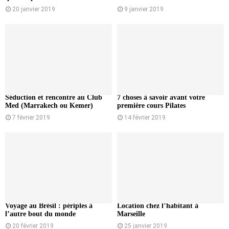
20 janvier 2019
9 janvier 2019
Séduction et rencontre au Club
7 choses à savoir avant votre
Med (Marrakech ou Kemer)
première cours Pilates
7 février 2019
14 février 2019
Voyage au Brésil : périples à
Location chez l’habitant à
l’autre bout du monde
Marseille
20 février 2019
25 janvier 2019