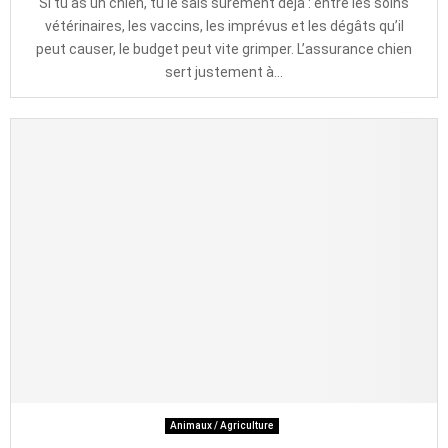
Si tu as un chien, tu le sais sûrement déjà : entre les soins
vétérinaires, les vaccins, les imprévus et les dégâts qu’il
peut causer, le budget peut vite grimper. L’assurance chien
sert justement à...
Animaux / Agriculture