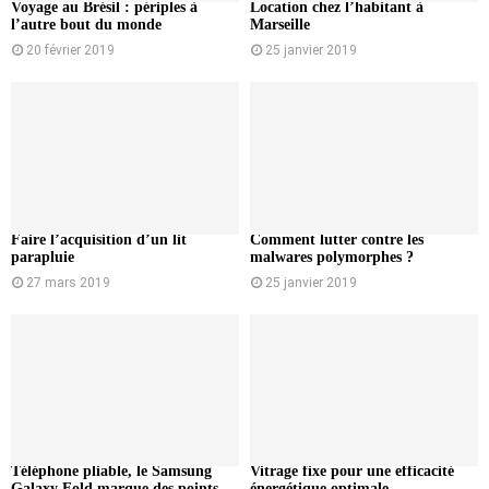
Voyage au Brésil : périples à
Location chez l’habitant à
l’autre bout du monde
Marseille
20 février 2019
25 janvier 2019
Faire l’acquisition d’un lit
Comment lutter contre les
parapluie
malwares polymorphes ?
27 mars 2019
25 janvier 2019
Téléphone pliable, le Samsung
Vitrage fixe pour une efficacité
Galaxy Fold marque des points
énergétique optimale