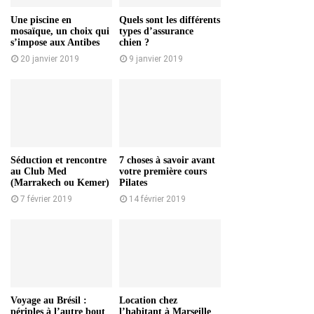
Une piscine en
Quels sont les différents
mosaïque, un choix qui
types d’assurance
s’impose aux Antibes
chien ?
20 janvier 2019
9 janvier 2019
Séduction et rencontre
7 choses à savoir avant
au Club Med
votre première cours
(Marrakech ou Kemer)
Pilates
7 février 2019
14 février 2019
Voyage au Brésil :
Location chez
périples à l’autre bout
l’habitant à Marseille