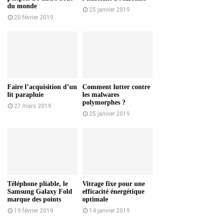
du monde
25 janvier 2019
20 février 2019
Faire l’acquisition d’un
Comment lutter contre
lit parapluie
les malwares
polymorphes ?
27 mars 2019
25 janvier 2019
Téléphone pliable, le
Vitrage fixe pour une
Samsung Galaxy Fold
efficacité énergétique
marque des points
optimale
19 février 2019
14 janvier 2019