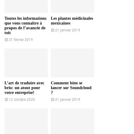
Toutes les informations
Les plantes médicinales
que vous connaître à
mexicaines
propos de l’avancée de
21 janvier 2019
toit
21 février 2019
L’art de traduire avec
Comment bien se
brio: un atout pour
lancer sur Soundcloud
votre entreprise!
?
12 octobre 2020
21 janvier 2019