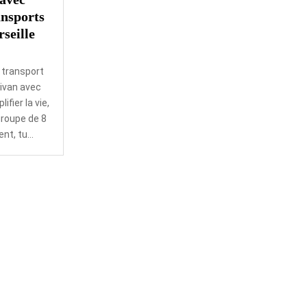
ansports
seille
 transport
nivan avec
fier la vie,
groupe de 8
t, tu...