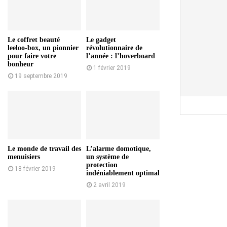
Le coffret beauté
Le gadget
leeloo-box, un pionnier
révolutionnaire de
pour faire votre
l’année : l’hoverboard
bonheur
1 février 2019
19 septembre 2019
Le monde de travail des
L’alarme domotique,
menuisiers
un système de
protection
18 février 2019
indéniablement optimal
2 avril 2019