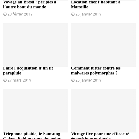
Voyage au Brésil : périples à
Location chez l’habitant à
l’autre bout du monde
Marseille
20 février 2019
25 janvier 2019
Faire l’acquisition d’un lit
Comment lutter contre les
parapluie
malwares polymorphes ?
27 mars 2019
25 janvier 2019
Téléphone pliable, le Samsung
Vitrage fixe pour une efficacité
Galaxy Fold marque des points
énergétique optimale