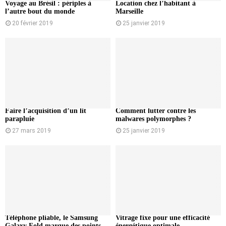
Voyage au Brésil : périples à
Location chez l’habitant à
l’autre bout du monde
Marseille
20 février 2019
25 janvier 2019
Faire l’acquisition d’un lit
Comment lutter contre les
parapluie
malwares polymorphes ?
27 mars 2019
25 janvier 2019
Téléphone pliable, le Samsung
Vitrage fixe pour une efficacité
Galaxy Fold marque des points
énergétique optimale