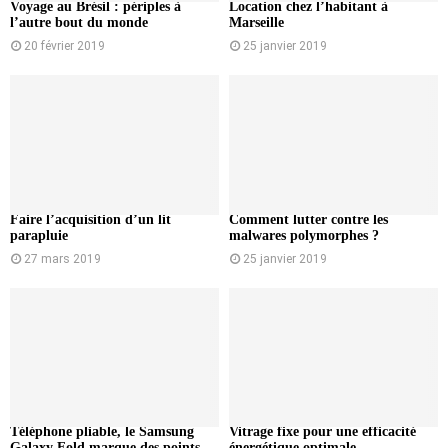
Voyage au Brésil : périples à
Location chez l’habitant à
l’autre bout du monde
Marseille
20 février 2019
25 janvier 2019
Faire l’acquisition d’un lit
Comment lutter contre les
parapluie
malwares polymorphes ?
27 mars 2019
25 janvier 2019
Téléphone pliable, le Samsung
Vitrage fixe pour une efficacité
Galaxy Fold marque des points
énergétique optimale