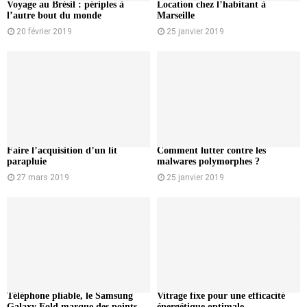
Voyage au Brésil : périples à
Location chez l’habitant à
l’autre bout du monde
Marseille
20 février 2019
25 janvier 2019
Faire l’acquisition d’un lit
Comment lutter contre les
parapluie
malwares polymorphes ?
27 mars 2019
25 janvier 2019
Téléphone pliable, le Samsung
Vitrage fixe pour une efficacité
Galaxy Fold marque des points
énergétique optimale