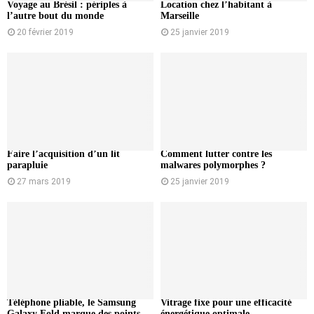
Voyage au Brésil : périples à
Location chez l’habitant à
l’autre bout du monde
Marseille
20 février 2019
25 janvier 2019
Faire l’acquisition d’un lit
Comment lutter contre les
parapluie
malwares polymorphes ?
27 mars 2019
25 janvier 2019
Téléphone pliable, le Samsung
Vitrage fixe pour une efficacité
Galaxy Fold marque des points
énergétique optimale