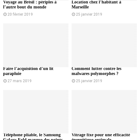
Voyage au Brésil : périples à
Location chez l’habitant à
l’autre bout du monde
Marseille
20 février 2019
25 janvier 2019
Faire l’acquisition d’un lit
Comment lutter contre les
parapluie
malwares polymorphes ?
27 mars 2019
25 janvier 2019
Téléphone pliable, le Samsung
Vitrage fixe pour une efficacité
Galaxy Fold marque des points
énergétique optimale