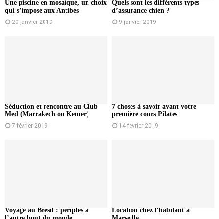
Une piscine en mosaïque, un choix
Quels sont les différents types
qui s’impose aux Antibes
d’assurance chien ?
20 janvier 2019
9 janvier 2019
Séduction et rencontre au Club
7 choses à savoir avant votre
Med (Marrakech ou Kemer)
première cours Pilates
7 février 2019
14 février 2019
Voyage au Brésil : périples à
Location chez l’habitant à
l’autre bout du monde
Marseille