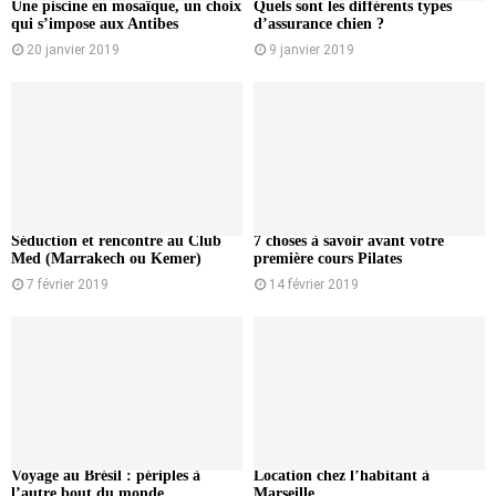
Une piscine en mosaïque, un choix
Quels sont les différents types
qui s’impose aux Antibes
d’assurance chien ?
20 janvier 2019
9 janvier 2019
Séduction et rencontre au Club
7 choses à savoir avant votre
Med (Marrakech ou Kemer)
première cours Pilates
7 février 2019
14 février 2019
Voyage au Brésil : périples à
Location chez l’habitant à
l’autre bout du monde
Marseille