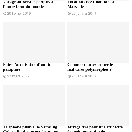
Voyage au Brésil : périples à
Location chez l’habitant à
l’autre bout du monde
Marseille
20 février 2019
25 janvier 2019
Faire l’acquisition d’un lit
Comment lutter contre les
parapluie
malwares polymorphes ?
27 mars 2019
25 janvier 2019
Téléphone pliable, le Samsung
Vitrage fixe pour une efficacité
Galaxy Fold marque des points
énergétique optimale