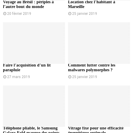
Voyage au Brésil : périples à
Location chez l’habitant à
l’autre bout du monde
Marseille
20 février 2019
25 janvier 2019
Faire l’acquisition d’un lit
Comment lutter contre les
parapluie
malwares polymorphes ?
27 mars 2019
25 janvier 2019
Téléphone pliable, le Samsung
Vitrage fixe pour une efficacité
Galaxy Fold marque des points
énergétique optimale