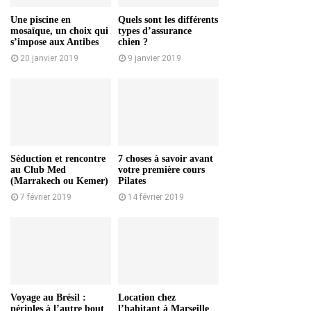
Une piscine en
Quels sont les différents
mosaïque, un choix qui
types d’assurance
s’impose aux Antibes
chien ?
20 janvier 2019
9 janvier 2019
Séduction et rencontre
7 choses à savoir avant
au Club Med
votre première cours
(Marrakech ou Kemer)
Pilates
7 février 2019
14 février 2019
Voyage au Brésil :
Location chez
périples à l’autre bout
l’habitant à Marseille