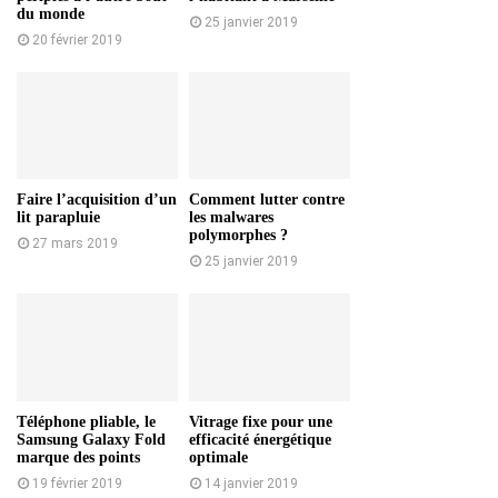
du monde
25 janvier 2019
20 février 2019
Faire l’acquisition d’un
Comment lutter contre
lit parapluie
les malwares
polymorphes ?
27 mars 2019
25 janvier 2019
Téléphone pliable, le
Vitrage fixe pour une
Samsung Galaxy Fold
efficacité énergétique
marque des points
optimale
19 février 2019
14 janvier 2019