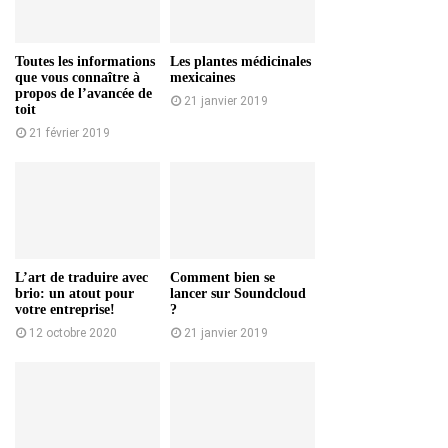
Toutes les informations
Les plantes médicinales
que vous connaître à
mexicaines
propos de l’avancée de
21 janvier 2019
toit
21 février 2019
L’art de traduire avec
Comment bien se
brio: un atout pour
lancer sur Soundcloud
votre entreprise!
?
12 octobre 2020
21 janvier 2019