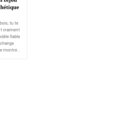
thétique
ois, tu te
t vraiment
dèle fiable
 change
e montre...