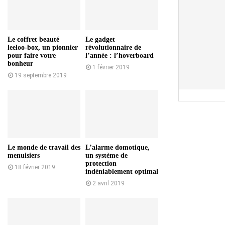
Le coffret beauté
Le gadget
leeloo-box, un pionnier
révolutionnaire de
pour faire votre
l’année : l’hoverboard
bonheur
1 février 2019
19 septembre 2019
Le monde de travail des
L’alarme domotique,
menuisiers
un système de
protection
18 février 2019
indéniablement optimal
2 avril 2019