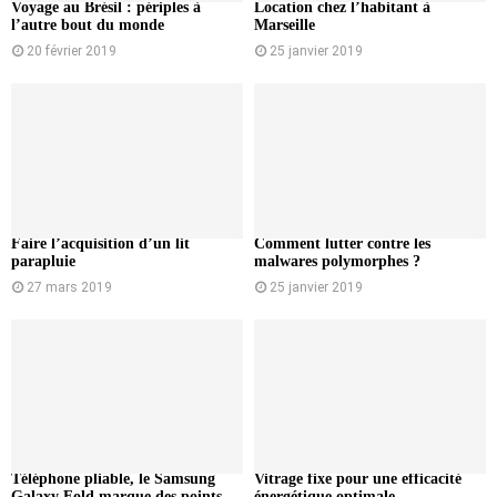
Voyage au Brésil : périples à
Location chez l’habitant à
l’autre bout du monde
Marseille
20 février 2019
25 janvier 2019
Faire l’acquisition d’un lit
Comment lutter contre les
parapluie
malwares polymorphes ?
27 mars 2019
25 janvier 2019
Téléphone pliable, le Samsung
Vitrage fixe pour une efficacité
Galaxy Fold marque des points
énergétique optimale