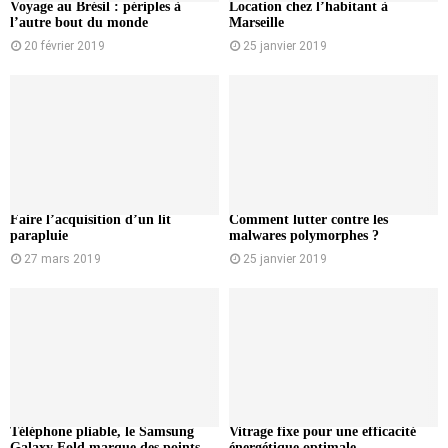
Voyage au Brésil : périples à
Location chez l’habitant à
l’autre bout du monde
Marseille
20 février 2019
25 janvier 2019
Faire l’acquisition d’un lit
Comment lutter contre les
parapluie
malwares polymorphes ?
27 mars 2019
25 janvier 2019
Téléphone pliable, le Samsung
Vitrage fixe pour une efficacité
Galaxy Fold marque des points
énergétique optimale