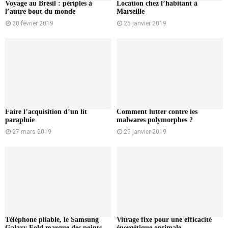
Voyage au Brésil : périples à
Location chez l’habitant à
l’autre bout du monde
Marseille
20 février 2019
25 janvier 2019
Faire l’acquisition d’un lit
Comment lutter contre les
parapluie
malwares polymorphes ?
27 mars 2019
25 janvier 2019
Téléphone pliable, le Samsung
Vitrage fixe pour une efficacité
Galaxy Fold marque des points
énergétique optimale