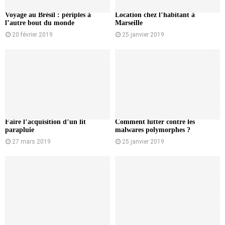
Voyage au Brésil : périples à
Location chez l’habitant à
l’autre bout du monde
Marseille
20 février 2019
25 janvier 2019
Faire l’acquisition d’un lit
Comment lutter contre les
parapluie
malwares polymorphes ?
27 mars 2019
25 janvier 2019