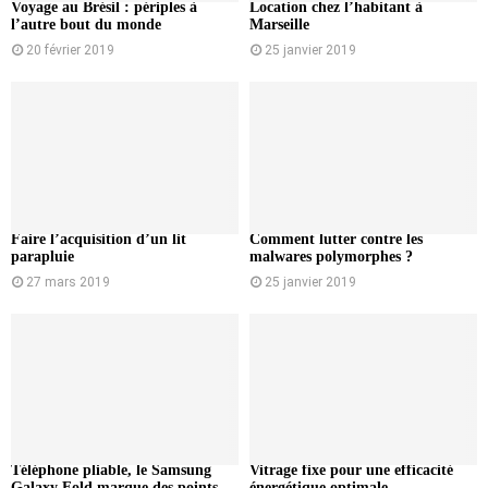
Voyage au Brésil : périples à
Location chez l’habitant à
l’autre bout du monde
Marseille
20 février 2019
25 janvier 2019
Faire l’acquisition d’un lit
Comment lutter contre les
parapluie
malwares polymorphes ?
27 mars 2019
25 janvier 2019
Téléphone pliable, le Samsung
Vitrage fixe pour une efficacité
Galaxy Fold marque des points
énergétique optimale