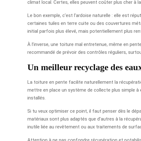
climat local. Certes, elles peuvent coûter plus cher à
Le bon exemple, c’est l’ardoise naturelle : elle est r
certaines tuiles en terre cuite ou des couvertures méta
initial parfois plus élevé, mais potentiellement plus ren
À l’inverse, une toiture mal entretenue, même en pente, 
recommandé de prévoir des contrôles réguliers, surtou
Un meilleur recyclage des eaux
La toiture en pente facilite naturellement la récupéra
mettre en place un système de collecte plus simple à e
installés.
Si tu veux optimiser ce point, il faut penser dès le dé
matériaux sont plus adaptés que d’autres à la récupéra
inutile liée au revêtement ou aux traitements de surfa
Attention à ne pas confondre récupération et potabilis