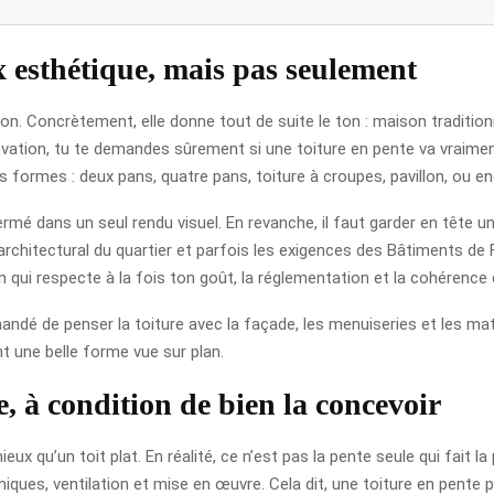
x esthétique, mais pas seulement
son. Concrètement, elle donne tout de suite le ton : maison tradition
vation, tu te demandes sûrement si une toiture en pente va vraimen
urs formes : deux pans, quatre pans, toiture à croupes, pavillon, ou 
rmé dans un seul rendu visuel. En revanche, il faut garder en tête un
architectural du quartier et parfois les exigences des Bâtiments de F
n qui respecte à la fois ton goût, la réglementation et la cohérence 
ndé de penser la toiture avec la façade, les menuiseries et les mat
t une belle forme vue sur plan.
, à condition de bien la concevoir
eux qu’un toit plat. En réalité, ce n’est pas la pente seule qui fai
rmiques, ventilation et mise en œuvre. Cela dit, une toiture en pent