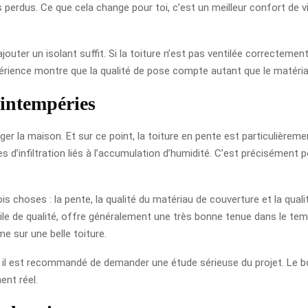
dus. Ce que cela change pour toi, c’est un meilleur confort de vie 
jouter un isolant suffit. Si la toiture n’est pas ventilée correctemen
rience montre que la qualité de pose compte autant que le matéria
 intempéries
er la maison. Et sur ce point, la toiture en pente est particulièrement
sques d’infiltration liés à l’accumulation d’humidité. C’est préciséme
s choses : la pente, la qualité du matériau de couverture et la qual
uile de qualité, offre généralement une très bonne tenue dans le te
e sur une belle toiture.
 il est recommandé de demander une étude sérieuse du projet. Le bo
ent réel.