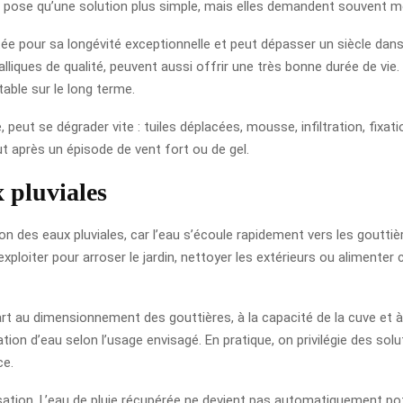
 la pose qu’une solution plus simple, mais elles demandent souvent mo
éputée pour sa longévité exceptionnelle et peut dépasser un siècle d
lliques de qualité, peuvent aussi offrir une très bonne durée de vie.
table sur le long terme.
peut se dégrader vite : tuiles déplacées, mousse, infiltration, fixati
t après un épisode de vent fort ou de gel.
 pluviales
tion des eaux pluviales, car l’eau s’écoule rapidement vers les gout
xploiter pour arroser le jardin, nettoyer les extérieurs ou alimente
part au dimensionnement des gouttières, à la capacité de la cuve et 
tion d’eau selon l’usage envisagé. En pratique, on privilégie des so
ce.
ation. L’eau de pluie récupérée ne devient pas automatiquement potab