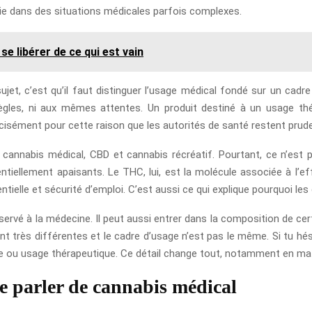
 vie dans des situations médicales parfois complexes.
se libérer de ce qui est vain
sujet, c’est qu’il faut distinguer l’usage médical fondé sur un ca
les, ni aux mêmes attentes. Un produit destiné à un usage thé
récisément pour cette raison que les autorités de santé restent prud
cannabis médical, CBD et cannabis récréatif. Pourtant, ce n’est
tiellement apaisants. Le THC, lui, est la molécule associée à l’ef
entielle et sécurité d’emploi. C’est aussi ce qui explique pourquoi l
éservé à la médecine. Il peut aussi entrer dans la composition de cer
 très différentes et le cadre d’usage n’est pas le même. Si tu hésit
ntaire ou usage thérapeutique. Ce détail change tout, notamment en ma
de parler de cannabis médical