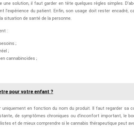
une solution, il faut garder en tête quelques règles simples. D’ab
t l’expérience du patient. Enfin, son usage doit rester encadré, c
la situation de santé de la personne.
ent :
besoins ;
éel ;
 en cannabinoïdes ;
tre pour votre enfant ?
er uniquement en fonction du nom du produit. Il faut regarder sa
istante, de symptômes chroniques ou d’inconfort important, le bo
éalistes et de mieux comprendre si le cannabis thérapeutique peut avo