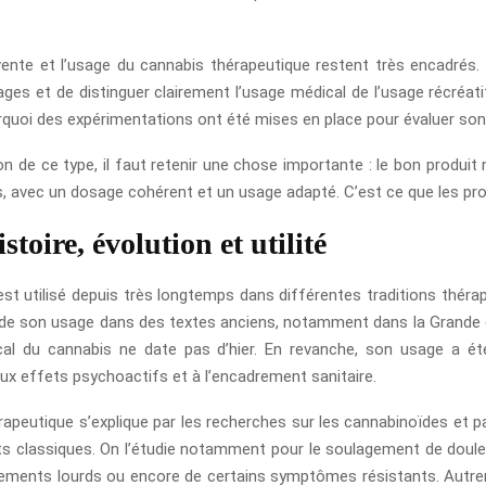
te et l’usage du cannabis thérapeutique restent très encadrés. Ce
ages et de distinguer clairement l’usage médical de l’usage récréatif.
ourquoi des expérimentations ont été mises en place pour évaluer son 
n de ce type, il faut retenir une chose importante : le bon produit
s, avec un dosage cohérent et un usage adapté. C’est ce que les pro
toire, évolution et utilité
st utilisé depuis très longtemps dans différentes traditions thérap
s de son usage dans des textes anciens, notamment dans la Grande 
ical du cannabis ne date pas d’hier. En revanche, son usage a é
x effets psychoactifs et à l’encadrement sanitaire.
rapeutique s’explique par les recherches sur les cannabinoïdes et p
ts classiques. On l’étudie notamment pour le soulagement de doule
ements lourds ou encore de certains symptômes résistants. Autremen