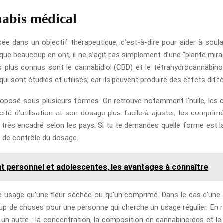
nabis médical
sée dans un objectif thérapeutique, c’est-à-dire pour aider à so
ue beaucoup en ont, il ne s’agit pas simplement d’une “plante mirac
s plus connus sont le cannabidiol (CBD) et le tétrahydrocannabinol (
i sont étudiés et utilisés, car ils peuvent produire des effets diffé
roposé sous plusieurs formes. On retrouve notamment l’huile, les
cité d’utilisation et son dosage plus facile à ajuster, les comprim
très encadré selon les pays. Si tu te demandes quelle forme est la
u de contrôle du dosage.
 personnel et adolescentes, les avantages à connaître
usage qu’une fleur séchée ou qu’un comprimé. Dans le cas d’une hui
up de choses pour une personne qui cherche un usage régulier. En r
n autre : la concentration, la composition en cannabinoïdes et le