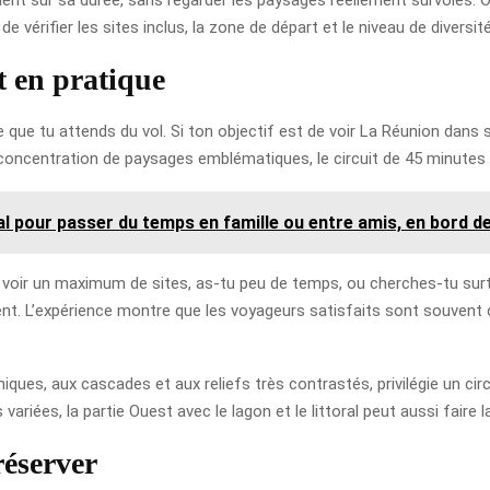
 vérifier les sites inclus, la zone de départ et le niveau de diversit
t en pratique
que tu attends du vol. Si ton objectif est de voir La Réunion dans sa 
concentration de paysages emblématiques, le circuit de 45 minutes 
éal pour passer du temps en famille ou entre amis, en bord d
u voir un maximum de sites, as-tu peu de temps, ou cherches-tu surto
ent. L’expérience montre que les voyageurs satisfaits sont souvent ceu
iques, aux cascades et aux reliefs très contrastés, privilégie un circui
variées, la partie Ouest avec le lagon et le littoral peut aussi faire l
réserver