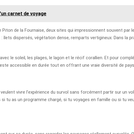
d'un carnet de voyage
Piton de la Fournaise, deux sites qui impressionnent souvent par leu
 : îlets dispersés, végétation dense, remparts vertigineux. Dans la p
vec le soleil, les plages, le lagon et le récif corallien. Et pour comp
reste accessible en durée tout en offrant une vraie diversité de pays
eulent vivre l’expérience du survol sans forcément partir sur un vol
 si tu as un programme chargé, si tu voyages en famille ou si tu ve
ent sur sa durée, sans regarder les paysages réellement survolés. O