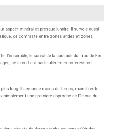
r aspect minéral et presque lunaire. Il survole aussi
ratique, ce contraste entre zones arides et zones
léter l’ensemble, le survol de la cascade du Trou de Fer
ages, ce circuit est particulièrement intéressant.
 plus long. Il demande moins de temps, mais il reste
ux simplement une première approche de l’île vue du
r, deux circuits de durée proche peuvent offrir des