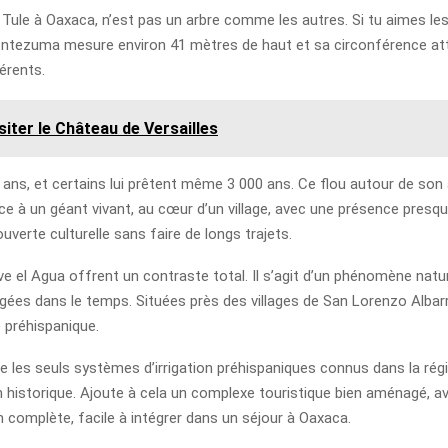
el Tule à Oaxaca, n’est pas un arbre comme les autres. Si tu aimes le
ontezuma mesure environ 41 mètres de haut et sa circonférence attei
férents.
siter le Château de Versailles
0 ans, et certains lui prêtent même 3 000 ans. Ce flou autour de son
ace à un géant vivant, au cœur d’un village, avec une présence presqu
uverte culturelle sans faire de longs trajets.
ve el Agua offrent un contraste total. Il s’agit d’un phénomène natu
gées dans le temps. Situées près des villages de San Lorenzo Albarra
 préhispanique.
 les seuls systèmes d’irrigation préhispaniques connus dans la région
n historique. Ajoute à cela un complexe touristique bien aménagé, av
n complète, facile à intégrer dans un séjour à Oaxaca.