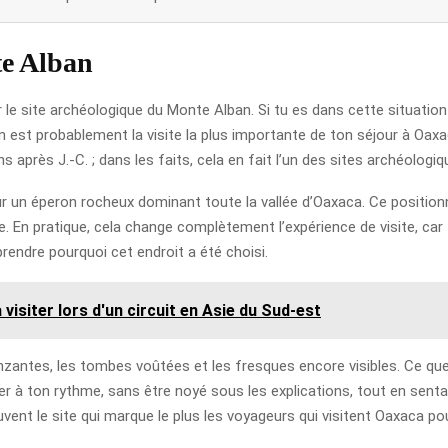
te Alban
r le site archéologique du Monte Alban. Si tu es dans cette situatio
st probablement la visite la plus importante de ton séjour à Oaxaca.
s après J.-C. ; dans les faits, cela en fait l’un des sites archéolog
ur un éperon rocheux dominant toute la vallée d’Oaxaca. Ce positionn
te. En pratique, cela change complètement l’expérience de visite, ca
ndre pourquoi cet endroit a été choisi.
visiter lors d'un circuit en Asie du Sud-est
nzantes, les tombes voûtées et les fresques encore visibles. Ce que 
ancer à ton rythme, sans être noyé sous les explications, tout en se
ent le site qui marque le plus les voyageurs qui visitent Oaxaca pou