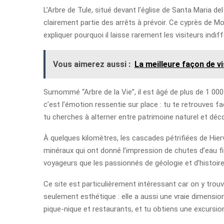
L’Arbre de Tule, situé devant l’église de Santa Maria d
clairement partie des arrêts à prévoir. Ce cyprès de M
expliquer pourquoi il laisse rarement les visiteurs indif
Vous aimerez aussi :
La meilleure façon de vi
Surnommé “Arbre de la Vie”, il est âgé de plus de 1 00
c’est l’émotion ressentie sur place : tu te retrouves f
tu cherches à alterner entre patrimoine naturel et déco
À quelques kilomètres, les cascades pétrifiées de Hier
minéraux qui ont donné l’impression de chutes d’eau fi
voyageurs que les passionnés de géologie et d’histoire
Ce site est particulièrement intéressant car on y trouve
seulement esthétique : elle a aussi une vraie dimensio
pique-nique et restaurants, et tu obtiens une excursio