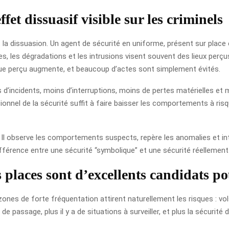
fet dissuasif visible sur les criminels
st la dissuasion. Un agent de sécurité en uniforme, présent sur pla
tes, les dégradations et les intrusions visent souvent des lieux per
sque perçu augmente, et beaucoup d’actes sont simplement évités.
 d’incidents, moins d’interruptions, moins de pertes matérielles et m
nnel de la sécurité suffit à faire baisser les comportements à risq
. Il observe les comportements suspects, repère les anomalies et int
ifférence entre une sécurité “symbolique” et une sécurité réellement 
 places sont d’excellents candidats po
nes de forte fréquentation attirent naturellement les risques : vols
e passage, plus il y a de situations à surveiller, et plus la sécurité d