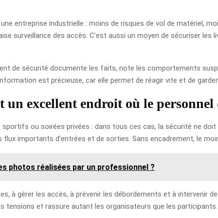
 entreprise industrielle : moins de risques de vol de matériel, moi
e surveillance des accès. C’est aussi un moyen de sécuriser les liv
 agent de sécurité documente les faits, note les comportements susp
ormation est précieuse, car elle permet de réagir vite et de garder 
un excellent endroit où le personnel d
portifs ou soirées privées : dans tous ces cas, la sécurité ne do
s flux importants d’entrées et de sorties. Sans encadrement, le moind
s photos réalisées par un professionnel ?
es, à gérer les accès, à prévenir les débordements et à intervenir d
e les tensions et rassure autant les organisateurs que les participants.