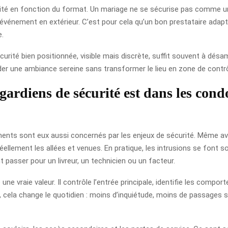
urité en fonction du format. Un mariage ne se sécurise pas comme u
nement en extérieur. C’est pour cela qu’un bon prestataire adapte le
e.
rité bien positionnée, visible mais discrète, suffit souvent à dé
der une ambiance sereine sans transformer le lieu en zone de contrô
gardiens de sécurité est dans les con
ents sont eux aussi concernés par les enjeux de sécurité. Même ave
éellement les allées et venues. En pratique, les intrusions se font s
 passer pour un livreur, un technicien ou un facteur.
une vraie valeur. Il contrôle l’entrée principale, identifie les com
s, cela change le quotidien : moins d’inquiétude, moins de passages s