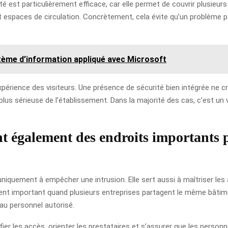
é est particulièrement efficace, car elle permet de couvrir plusieurs 
 espaces de circulation. Concrètement, cela évite qu’un problème p
stème d’information appliqué avec Microsoft
’expérience des visiteurs. Une présence de sécurité bien intégrée ne cr
plus sérieuse de l’établissement. Dans la majorité des cas, c’est un v
t également des endroits importants 
iquement à empêcher une intrusion. Elle sert aussi à maîtriser les acc
rement important quand plusieurs entreprises partagent le même bâti
au personnel autorisé.
ifier les accès, orienter les prestataires et s’assurer que les person