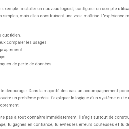
ar exemple : installer un nouveau logiciel, configurer un compte utilis
 simples, mais elles construisent une vraie maîtrise. L’expérience 
u quotidien.
veux comparer les usages.
r proprement.
mps.
risques de perte de données.
de te décourager. Dans la majorité des cas, un accompagnement ponc
soudre un problème précis, t’expliquer la logique d’un système ou t
proprement.
te pas à tout connaître immédiatement. Il s’agit surtout de constru
étape, tu gagnes en confiance, tu évites les erreurs coûteuses et t