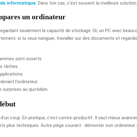
ide informatique
. Dans ton cas, c’est souvent la meilleure solution
ompares un ordinateur
n regardant seulement la capacité de stockage. Or, un PC avec beauc
rètement, si tu veux naviguer, travailler sur des documents et regar
grammes sont ouverts.
es tâches.
pplications.
evant l’ordinateur.
 surprises au quotidien.
début
d’un coup. En pratique, c’est contre-productif. Il vaut mieux avance
sujets plus techniques. Autre piège courant : démonter son ordinateur