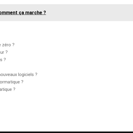
 comment ça marche ?
 zéro ?
ur ?
s ?
nouveaux logiciels ?
formatique ?
atique ?