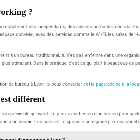
working ?
 où cohabitent des indépendants, des salariés nomades, des start-up
espace convivial, avec des services comme le Wi-Fi, les salles de réu
ement à un bureau traditionnel, tu n’es pas enfermé dans une organis
 plus stimulant. Dans la pratique, c’est ce qui plaît à beaucoup de p
ation de bureau à Lyon, tu peux consulter
cette page dédiée à la loca
st différent
t plus imprévisible qu’avant. Tu peux avoir besoin d’un bureau pour 
ond à un besoin très concret : disposer d’un espace professionnel s
ricant d’enseignes à Lyon ?