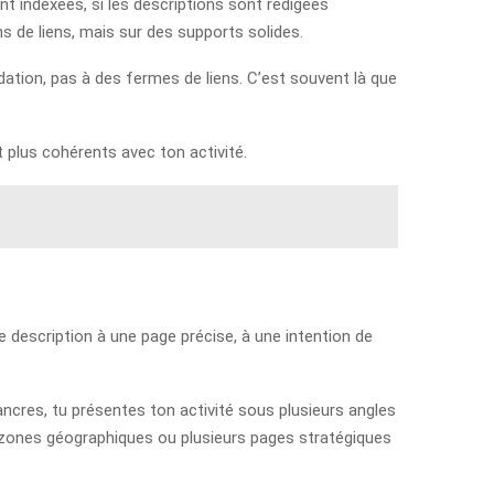
ont indexées, si les descriptions sont rédigées
ns de liens, mais sur des supports solides.
dation, pas à des fermes de liens. C’est souvent là que
t plus cohérents avec ton activité.
ue description à une page précise, à une intention de
s ancres, tu présentes ton activité sous plusieurs angles
rs zones géographiques ou plusieurs pages stratégiques