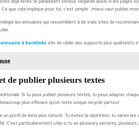
sites déjà listés te paraissent sérieux. Regarde aussi si les pages s
Ce que cela implique pour toi, c’est simple : mieux vaut publier moi
rivilégie les annuaires qui ressemblent à de vrais sites de recomman
tile.
 annuaire à backlinks
afin de cibler des supports plus qualitatifs e
cause
t de publier plusieurs textes
éditoriale. Si tu peux publier plusieurs textes, tu peux adapter chaq
 beaucoup plus efficace qu’un texte unique recyclé partout.
un profil de liens plus naturel. Tu évites la répétition, tu varies le
ié. C’est particulièrement utile si tu as plusieurs services, plusieu