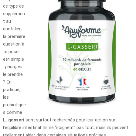
ce type de
supplémen
t au
quotidien,
la première
question à
te poser
est simple
:
pourquoi
le prendre
? En
pratique,
les
probiotique
s comme
L. gasseri
sont surtout recherchés pour leur action sur
l’équilibre intestinal. Ils ne “soignent” pas tout, mais ils peuvent
réellement aider dans certaines situations précises.