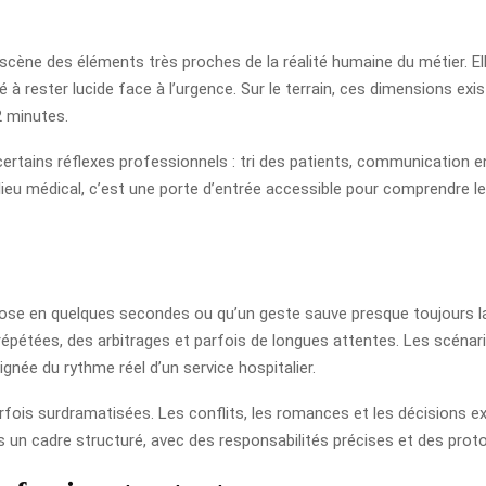
cène des éléments très proches de la réalité humaine du métier. Ell
lté à rester lucide face à l’urgence. Sur le terrain, ces dimensions e
2 minutes.
 certains réflexes professionnels : tri des patients, communication e
ilieu médical, c’est une porte d’entrée accessible pour comprendre le
e pose en quelques secondes ou qu’un geste sauve presque toujours l
pétées, des arbitrages et parfois de longues attentes. Les scénar
ignée du rythme réel d’un service hospitalier.
rfois surdramatisées. Les conflits, les romances et les décisions ex
ans un cadre structuré, avec des responsabilités précises et des proto