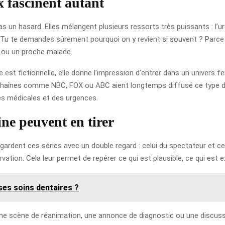
 fascinent autant
 un hasard. Elles mélangent plusieurs ressorts très puissants : l’urg
 Tu te demandes sûrement pourquoi on y revient si souvent ? Parce q
n ou un proche malade.
re est fictionnelle, elle donne l’impression d’entrer dans un univers
des chaînes comme NBC, FOX ou ABC aient longtemps diffusé ce ty
pes médicales et des urgences.
ne peuvent en tirer
gardent ces séries avec un double regard : celui du spectateur et ce
ion. Cela leur permet de repérer ce qui est plausible, ce qui est 
 ses soins dentaires ?
. Une scène de réanimation, une annonce de diagnostic ou une discus