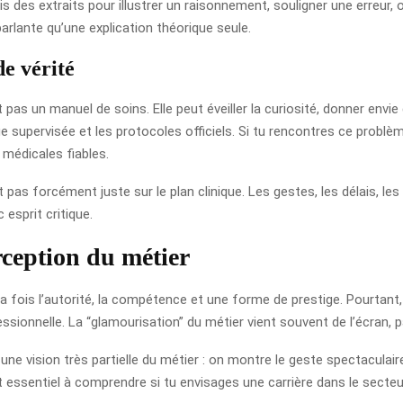
s des extraits pour illustrer un raisonnement, souligner une erreur, 
rlante qu’une explication théorique seule.
de vérité
st pas un manuel de soins. Elle peut éveiller la curiosité, donner envi
e supervisée et les protocoles officiels. Si tu rencontres ce problème
 médicales fiables.
t pas forcément juste sur le plan clinique. Les gestes, les délais, l
 esprit critique.
rception du métier
 la fois l’autorité, la compétence et une forme de prestige. Pourtant,
essionnelle. La “glamourisation” du métier vient souvent de l’écran, 
 une vision très partielle du métier : on montre le geste spectaculaire
 essentiel à comprendre si tu envisages une carrière dans le secteu