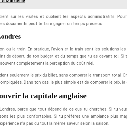
 à Marseille
t sur les visites et oublient les aspects administratifs. Pourta
e tes documents peut te faire gagner un temps précieux.
Londres
on ou le train. En pratique, l’avion et le train sont les solutions l
t de départ, de ton budget et du temps que tu as devant toi. Si 
 souvent complètement la perception du coût réel.
t seulement le prix du billet, sans comparer le transport total. Or,
compliquées. Dans ton cas, le plus simple est de comparer le prix, la 
uvrir la capitale anglaise
er Londres, parce que tout dépend de ce que tu cherches. Si tu v
isons les plus confortables. Si tu préfères une ambiance plus magi
expérience n’a pas du tout la même saveur selon la saison.