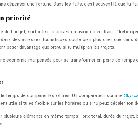
s dépenser une fortune. Dans les faits, c’est souvent là que tu fai
n priorité
 du budget, surtout si tu arrives en avion ou en train.
L’héberg
ans des adresses touristiques coûte bien plus cher que dans de
nt peser davantage que prévu si tu multiplies les trajets.
. Une économie mal pensée peut se transformer en perte de temps et
er
ends le temps de comparer les offres. Un comparateur comme
Skysc
nt utile si tu es flexible sur les horaires ou si tu peux décaler ton 
r plusieurs éléments en même temps : prix total, durée du trajet, b
i.