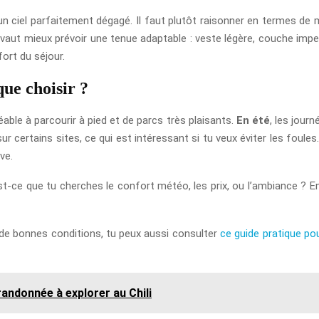
 un ciel parfaitement dégagé. Il faut plutôt raisonner en termes 
l vaut mieux prévoir une tenue adaptable : veste légère, couche imp
ort du séjour.
que choisir ?
réable à parcourir à pied et de parcs très plaisants.
En été
, les jour
sur certains sites, ce qui est intéressant si tu veux éviter les foules
ve.
st-ce que tu cherches le confort météo, les prix, ou l’ambiance ? E
s de bonnes conditions, tu peux aussi consulter
ce guide pratique pou
andonnée à explorer au Chili