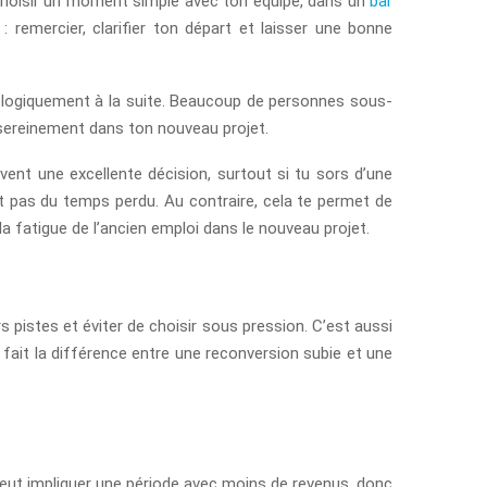
e choisir un moment simple avec ton équipe, dans un
bar
: remercier, clarifier ton départ et laisser une bonne
chologiquement à la suite. Beaucoup de personnes sous-
s sereinement dans ton nouveau projet.
ent une excellente décision, surtout si tu sors d’une
est pas du temps perdu. Au contraire, cela te permet de
a fatigue de l’ancien emploi dans le nouveau projet.
pistes et éviter de choisir sous pression. C’est aussi
fait la différence entre une reconversion subie et une
n peut impliquer une période avec moins de revenus, donc