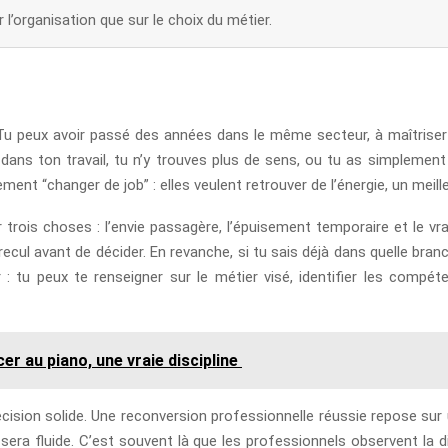
l’organisation que sur le choix du métier.
x. Tu peux avoir passé des années dans le même secteur, à maîtriser 
 dans ton travail, tu n’y trouves plus de sens, ou tu as simplement 
t “changer de job” : elles veulent retrouver de l’énergie, un meilleu
r trois choses : l’envie passagère, l’épuisement temporaire et le vr
recul avant de décider. En revanche, si tu sais déjà dans quelle bra
 : tu peux te renseigner sur le métier visé, identifier les compéte
er au piano, une vraie discipline
décision solide. Une reconversion professionnelle réussie repose sur
e sera fluide. C’est souvent là que les professionnels observent la d