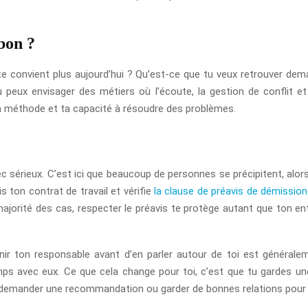
bon ?
e convient plus aujourd’hui ? Qu’est-ce que tu veux retrouver dema
 tu peux envisager des métiers où l’écoute, la gestion de conflit et
 ta méthode et ta capacité à résoudre des problèmes.
 avec sérieux. C’est ici que beaucoup de personnes se précipitent, alo
s ton contrat de travail et vérifie
la clause de préavis de démission
majorité des cas, respecter le préavis te protège autant que ton entr
ir ton responsable avant d’en parler autour de toi est généralem
temps avec eux. Ce que cela change pour toi, c’est que tu gardes u
 demander une recommandation ou garder de bonnes relations pour l