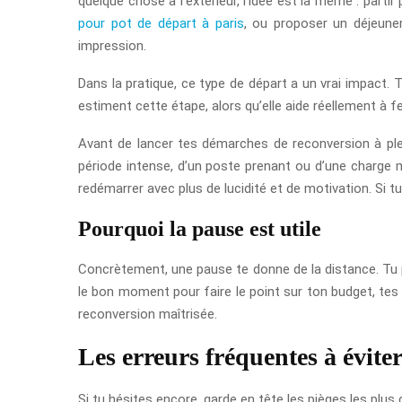
quelque chose à l’extérieur, l’idée est la même : par
pour pot de départ à paris
, ou proposer un déjeuner 
impression.
Dans la pratique, ce type de départ a un vrai impact.
estiment cette étape, alors qu’elle aide réellement à f
Avant de lancer tes démarches de reconversion à plei
période intense, d’un poste prenant ou d’une charge me
redémarrer avec plus de lucidité et de motivation. Si 
Pourquoi la pause est utile
Concrètement, une pause te donne de la distance. Tu p
le bon moment pour faire le point sur ton budget, tes
reconversion maîtrisée.
Les erreurs fréquentes à évite
Si tu hésites encore, garde en tête les pièges les plus