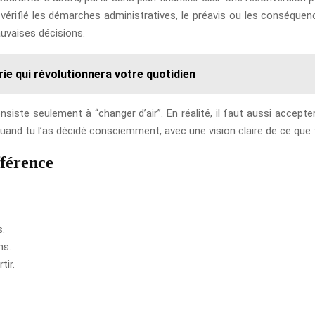
r vérifié les démarches administratives, le préavis ou les conséquence
auvaises décisions.
érie qui révolutionnera votre quotidien
onsiste seulement à “changer d’air”. En réalité, il faut aussi accep
e quand tu l’as décidé consciemment, avec une vision claire de ce qu
fférence
s.
ns.
tir.