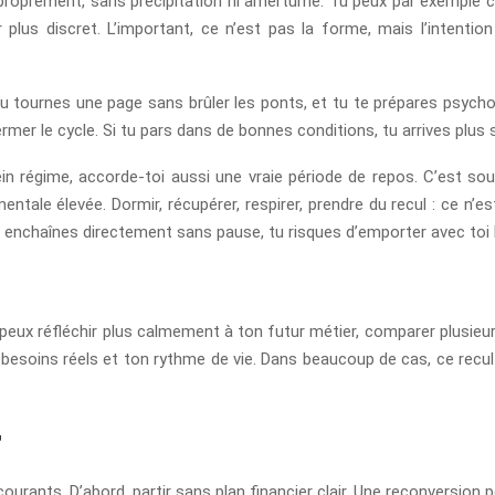
tir proprement, sans précipitation ni amertume. Tu peux par exempl
plus discret. L’important, ce n’est pas la forme, mais l’intention 
 Tu tournes une page sans brûler les ponts, et tu te prépares psy
ermer le cycle. Si tu pars dans de bonnes conditions, tu arrives plu
n régime, accorde-toi aussi une vraie période de repos. C’est souv
ntale élevée. Dormir, récupérer, respirer, prendre du recul : ce n’
tu enchaînes directement sans pause, tu risques d’emporter avec toi l
eux réfléchir plus calmement à ton futur métier, comparer plusieurs 
 besoins réels et ton rythme de vie. Dans beaucoup de cas, ce recul 
r
 courants. D’abord, partir sans plan financier clair. Une reconversio