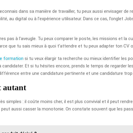
 reconnais dans sa manière de travailler, tu peux aussi envisager de re
é, au digital ou à l’expérience utilisateur. Dans ce cas, l’onglet Job
es pas à l’aveugle. Tu peux comparer le poste, les missions et la cu
arce que tu sais mieux à quoi t’attendre et tu peux adapter ton CV 
de formation
si tu veux élargir ta recherche ou mieux identifier les 
’à candidater. Et si tu hésites encore, prends le temps de regarder l
différence entre une candidature pertinente et une candidature trop
t autant
ès simples : il coûte moins cher, il est plus convivial et il peut rendre
s peut aussi casser la monotonie. On constate souvent que les passa