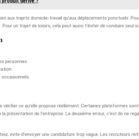
 produit dérivé ?
ien aux trajets domicile-travail qu’aux déplacements ponctuels. Pour
Pour un trajet de loisirs, cela peut aussi t’éviter de conduire seul 
n
res personnes.
cation.
u occasionnels.
ans vérifier ce qu’elle propose réellement. Certaines plateformes so
 la présentation de l’entreprise. La deuxième erreur, c’est de ne rega
teur, évite d’envoyer une candidature trop vague. Les recruteurs rema