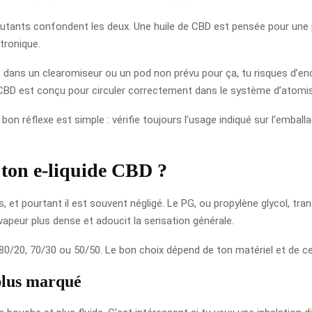
utants confondent les deux. Une huile de CBD est pensée pour une pr
tronique.
rses dans un clearomiseur ou un pod non prévu pour ça, tu risques d’en
uide CBD est conçu pour circuler correctement dans le système d’atomi
on réflexe est simple : vérifie toujours l’usage indiqué sur l’emball
ton e-liquide CBD ?
s, et pourtant il est souvent négligé. Le PG, ou propylène glycol, t
 vapeur plus dense et adoucit la sensation générale.
80/20, 70/30 ou 50/50. Le bon choix dépend de ton matériel et de c
 plus marqué