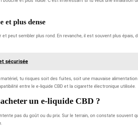
n bouche et plus fluide. C’est intéressant si tu veux une inhalation
e et plus dense
r et peut sembler plus rond. En revanche, il est souvent plus épais,
et sécurisée
matériel, tu risques soit des fuites, soit une mauvaise alimentation
tibilité entre le e-liquide CBD et la cigarette électronique utilisée.
d’acheter un e-liquide CBD ?
ontente pas du goût ou du prix. Sur le terrain, on constate souvent 
e.