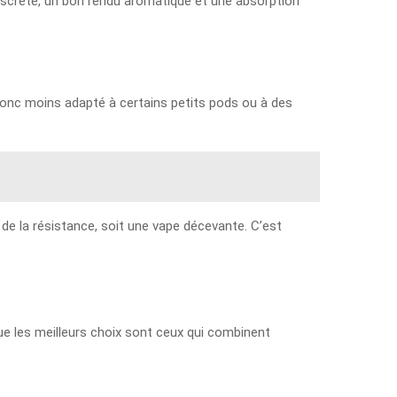
 discrète, un bon rendu aromatique et une absorption
 donc moins adapté à certains petits pods ou à des
 de la résistance, soit une vape décevante. C’est
que les meilleurs choix sont ceux qui combinent