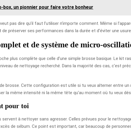
o-box, un pionnier pour faire votre bonheur
eut pas dire qu’il faut l’utiliser n’importe comment. Même si l’appar
et de préserver ses performances dans la durée et d’éviter une usur
mplet et de système de micro-oscillat
roche plus complète que celle d’une simple brosse basique. Le kit ra
u niveau de nettoyage recherché. Dans la majorité des cas, c’est pré
e brosse. Cette configuration est utile si tu veux alterner entre u
iliser la même intensité ni la même tête qu’au moment où tu veux dé
t pour toi
servent à nettoyer sans agresser. Celles prévues pour le nettoyage
l’excès de sébum. Ce point est important, car beaucoup de personne