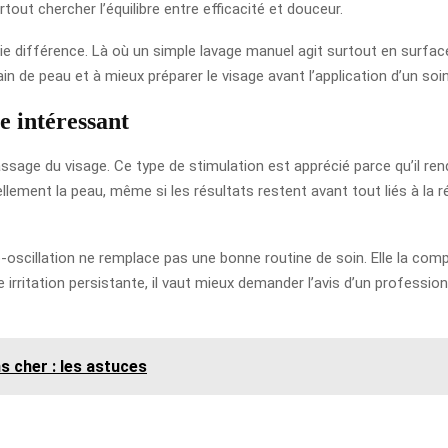
surtout chercher l’équilibre entre efficacité et douceur.
ie différence. Là où un simple lavage manuel agit surtout en surfac
rain de peau et à mieux préparer le visage avant l’application d’un so
e intéressant
ssage du visage. Ce type de stimulation est apprécié parce qu’il rend
ent la peau, même si les résultats restent avant tout liés à la régul
icro-oscillation ne remplace pas une bonne routine de soin. Elle la c
itation persistante, il vaut mieux demander l’avis d’un professionn
 cher : les astuces