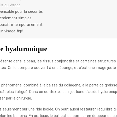
is du visage.
ensable pour la sécurité.
néralement simples.
paraître temporairement.
un visage figé.
ide hyaluronique
sente dans la peau, les tissus conjonctifs et certaines structures d
ratés. On le compare souvent à une éponge, et c’est une image juste :
phénomène, combiné à la baisse du collagène, à la perte de graisse 
araît plus fatigué. Dans ce contexte, les injections d’acide hyaluro
er par la chirurgie.
as seulement sur une ride isolée. On peut aussi restaurer l’équilibre 
on les besoins. En pratique, le but est de corriger en douceur ce qui 