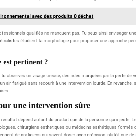
ironnemental avec des produits 0 déchet
ofessionnels qualifiés ne manquent pas. Tu peux ainsi envisager un
écialistes étudient ta morphologie pour proposer une approche perso
 est pertinent ?
 si tu observes un visage creusé, des rides marquées par la perte de
r un air fatigué sans recourir à une intervention lourde. En revanche,
ires.
our une intervention sûre
du résultat dépend autant du produit que de la personne qui injecte. Le
logues, chirurgiens esthétiques ou médecins esthétiques formés doiv
iennent de praticiens qui savent doser avec précision, plutôt que de